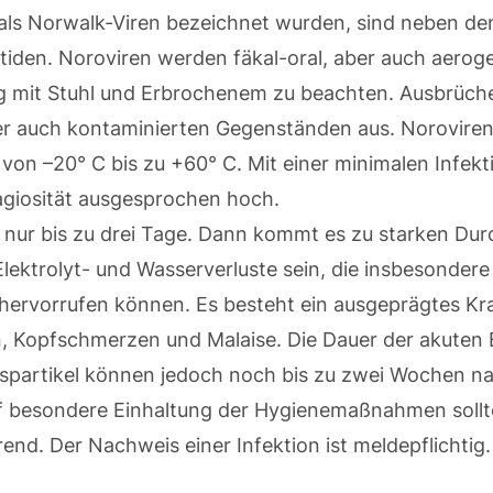
 als Norwalk-Viren bezeichnet wurden, sind neben de
itiden. Noroviren werden fäkal-oral, aber auch aeroge
mit Stuhl und Erbrochenem zu beachten. Ausbrüche 
r auch kontaminierten Gegenständen aus. Noroviren
n –20° C bis zu +60° C. Mit einer minimalen Infekti
tagiosität ausgesprochen hoch.
t nur bis zu drei Tage. Dann kommt es zu starken Dur
lektrolyt- und Wasserverluste sein, die insbesondere
ervorrufen können. Es besteht ein ausgeprägtes Kra
 Kopfschmerzen und Malaise. Die Dauer der akuten E
uspartikel können jedoch noch bis zu zwei Wochen na
 besondere Einhaltung der Hygienemaßnahmen sollt
erend. Der Nachweis einer Infektion ist meldepflichtig