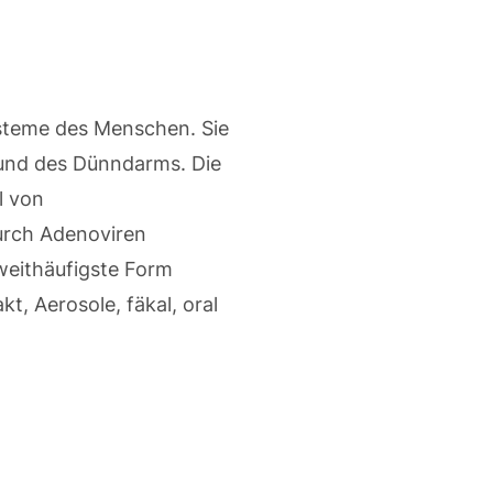
steme des Menschen. Sie
e und des Dünndarms. Die
l von
durch Adenoviren
zweithäufigste Form
t, Aerosole, fäkal, oral